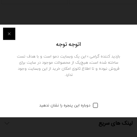
اتوجه توجه
تماس با ما
بازدید کننده گرامی ؛ این یک وبسایت دمو است و با هدف تست
ساخته شده است، هیچ‌یک از محصولات موجود در سایت برای
برای ارتباط با ما با شماره زیر تماس حاصل فرمایید
فروش نبوده و تا اطلاع ثانوی امکان خرید از این وبسایت وجود
09121234567
ندارد.
09359681768
info@led.ir
دوباره این پنجره را نشان ندهید
لینک های سریع